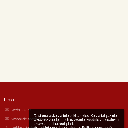
Linki
Webmaster
Ta strona wykorzystuje pliki cookies. Korzystając z niej 
Wsparcie techniczne
wyrażasz zgodę na ich używanie, zgodnie z aktualnymi 
ustawieniami przeglądarki.

Deklaracja dostępności
Więcej informacji znajdziesz w 
Polityce prywatności
.