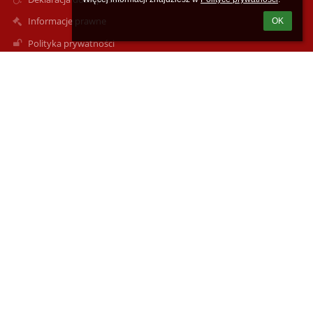
Informacje prawne
OK
Polityka prywatności
Metryczka
Mapa strony
O nas
Kontakt
Aktualności
Kontakty
I Liceum Ogólnokształcące im. Stefana Żeromskiego w Ełku
lo1@elk.edu.pl
87 6103030
Piłsudskiego 3
19-300 Ełk